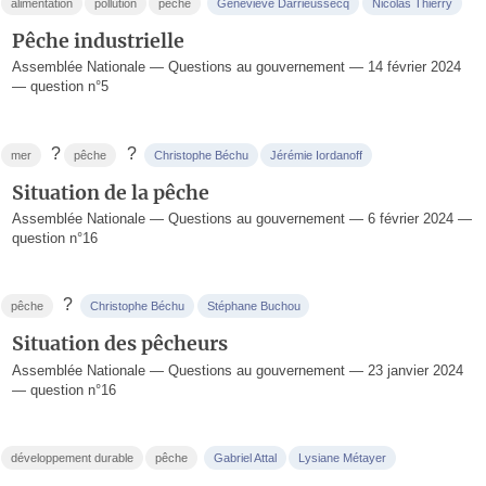
alimentation
pollution
pêche
Geneviève Darrieussecq
Nicolas Thierry
Pêche industrielle
Assemblée Nationale — Questions au gouvernement — 14 février 2024
— question n°5
?
?
mer
pêche
Christophe Béchu
Jérémie Iordanoff
Situation de la pêche
Assemblée Nationale — Questions au gouvernement — 6 février 2024 —
question n°16
?
pêche
Christophe Béchu
Stéphane Buchou
Situation des pêcheurs
Assemblée Nationale — Questions au gouvernement — 23 janvier 2024
— question n°16
développement durable
pêche
Gabriel Attal
Lysiane Métayer