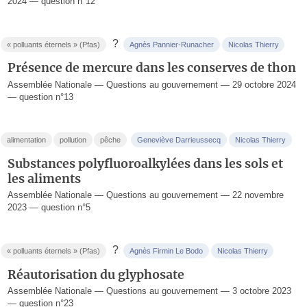
2024 — question n°12
?
« polluants éternels » (Pfas)
Agnès Pannier-Runacher
Nicolas Thierry
Présence de mercure dans les conserves de thon
Assemblée Nationale — Questions au gouvernement — 29 octobre 2024
— question n°13
alimentation
pollution
pêche
Geneviève Darrieussecq
Nicolas Thierry
Substances polyfluoroalkylées dans les sols et
les aliments
Assemblée Nationale — Questions au gouvernement — 22 novembre
2023 — question n°5
?
« polluants éternels » (Pfas)
Agnès Firmin Le Bodo
Nicolas Thierry
Réautorisation du glyphosate
Assemblée Nationale — Questions au gouvernement — 3 octobre 2023
— question n°23