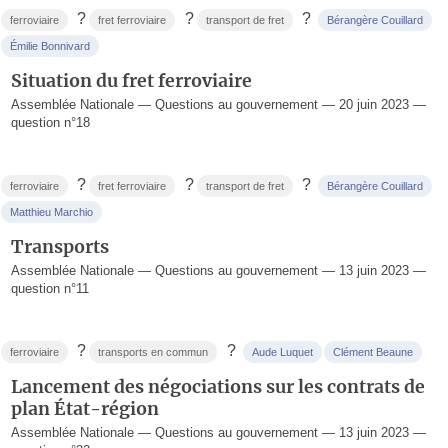
?
?
?
ferroviaire
fret ferroviaire
transport de fret
Bérangère Couillard
Émilie Bonnivard
Situation du fret ferroviaire
Assemblée Nationale — Questions au gouvernement — 20 juin 2023 —
question n°18
?
?
?
ferroviaire
fret ferroviaire
transport de fret
Bérangère Couillard
Matthieu Marchio
Transports
Assemblée Nationale — Questions au gouvernement — 13 juin 2023 —
question n°11
?
?
ferroviaire
transports en commun
Aude Luquet
Clément Beaune
Lancement des négociations sur les contrats de
plan État-région
Assemblée Nationale — Questions au gouvernement — 13 juin 2023 —