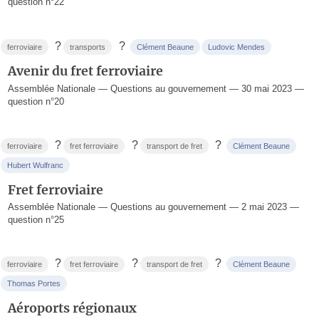
question n°22
?
?
ferroviaire
transports
Clément Beaune
Ludovic Mendes
Avenir du fret ferroviaire
Assemblée Nationale — Questions au gouvernement — 30 mai 2023 —
question n°20
?
?
?
ferroviaire
fret ferroviaire
transport de fret
Clément Beaune
Hubert Wulfranc
Fret ferroviaire
Assemblée Nationale — Questions au gouvernement — 2 mai 2023 —
question n°25
?
?
?
ferroviaire
fret ferroviaire
transport de fret
Clément Beaune
Thomas Portes
Aéroports régionaux