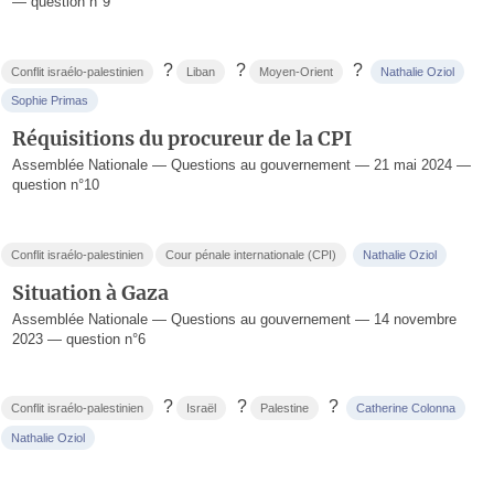
— question n°9
?
?
?
Conflit israélo-palestinien
Liban
Moyen-Orient
Nathalie Oziol
Sophie Primas
Réquisitions du procureur de la CPI
Assemblée Nationale — Questions au gouvernement — 21 mai 2024 —
question n°10
Conflit israélo-palestinien
Cour pénale internationale (CPI)
Nathalie Oziol
Situation à Gaza
Assemblée Nationale — Questions au gouvernement — 14 novembre
2023 — question n°6
?
?
?
Conflit israélo-palestinien
Israël
Palestine
Catherine Colonna
Nathalie Oziol