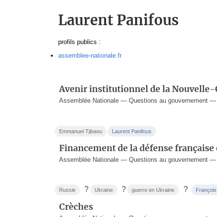
Laurent Panifous
profils publics :
assemblee-nationale.fr
Avenir institutionnel de la Nouvelle
Assemblée Nationale — Questions au gouvernement — 1
Emmanuel Tjibaou
Laurent Panifous
Financement de la défense française
Assemblée Nationale — Questions au gouvernement — 
?
?
?
Russie
Ukraine
guerre en Ukraine
François
Crèches