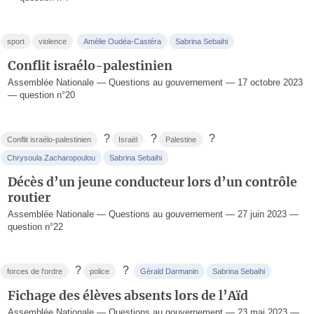
sport
violence
Amélie Oudéa-Castéra
Sabrina Sebaihi
Conflit israélo-palestinien
Assemblée Nationale — Questions au gouvernement — 17 octobre 2023
— question n°20
?
?
?
Conflit israélo-palestinien
Israël
Palestine
Chrysoula Zacharopoulou
Sabrina Sebaihi
Décès d’un jeune conducteur lors d’un contrôle
routier
Assemblée Nationale — Questions au gouvernement — 27 juin 2023 —
question n°22
?
?
forces de l'ordre
police
Gérald Darmanin
Sabrina Sebaihi
Fichage des élèves absents lors de l’Aïd
Assemblée Nationale — Questions au gouvernement — 23 mai 2023 —