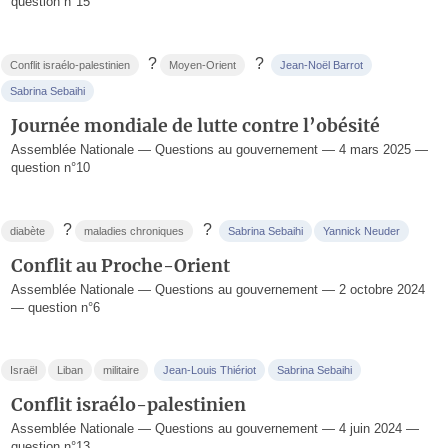
question n°15
?
?
Conflit israélo-palestinien
Moyen-Orient
Jean-Noël Barrot
Sabrina Sebaihi
Journée mondiale de lutte contre l’obésité
Assemblée Nationale — Questions au gouvernement — 4 mars 2025 —
question n°10
?
?
diabète
maladies chroniques
Sabrina Sebaihi
Yannick Neuder
Conflit au Proche-Orient
Assemblée Nationale — Questions au gouvernement — 2 octobre 2024
— question n°6
Israël
Liban
militaire
Jean-Louis Thiériot
Sabrina Sebaihi
Conflit israélo-palestinien
Assemblée Nationale — Questions au gouvernement — 4 juin 2024 —
question n°13