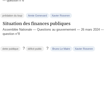
— question n°6
prédation du loup
Annie Genevard
Xavier Roseren
Situation des finances publiques
Assemblée Nationale — Questions au gouvernement — 26 mars 2024 —
question n°8
?
?
dette publique
déficit public
Bruno Le Maire
Xavier Roseren