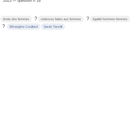
2023 — question n°18
?
?
droits des femmes
violences faites aux femmes
égalité hommes-femmes
?
Bérangère Couillard
Sarah Tanzilli