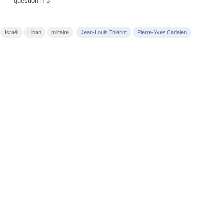
— question n°3
Israël
Liban
militaire
Jean-Louis Thiériot
Pierre-Yves Cadalen