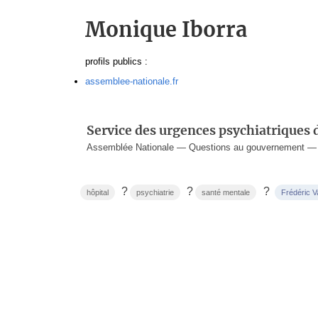
Monique Iborra
profils publics :
assemblee-nationale.fr
Service des urgences psychiatriques 
Assemblée Nationale — Questions au gouvernement — 2
?
?
?
hôpital
psychiatrie
santé mentale
Frédéric V