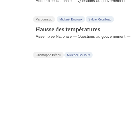
Assemblée Nationale — Questions au gouvernement — 
Parcoursup
Mickaël Bouloux
Sylvie Retailleau
Hausse des températures
Assemblée Nationale — Questions au gouvernement — 11
Christophe Béchu
Mickaël Bouloux