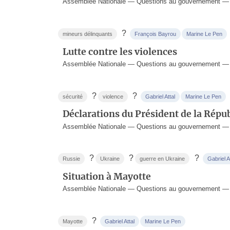
Assemblée Nationale — Questions au gouvernement — 2
?
mineurs délinquants
François Bayrou
Marine Le Pen
Lutte contre les violences
Assemblée Nationale — Questions au gouvernement — 9
?
?
sécurité
violence
Gabriel Attal
Marine Le Pen
Déclarations du Président de la Répub
Assemblée Nationale — Questions au gouvernement — 2
?
?
?
Russie
Ukraine
guerre en Ukraine
Gabriel A
Situation à Mayotte
Assemblée Nationale — Questions au gouvernement — 1
?
Mayotte
Gabriel Attal
Marine Le Pen