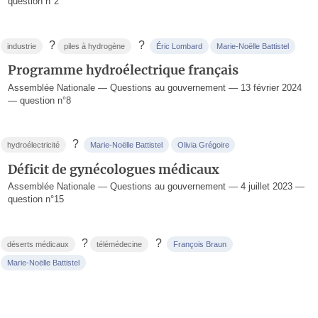
question n°2
?
?
industrie
piles à hydrogène
Éric Lombard
Marie-Noëlle Battistel
Programme hydroélectrique français
Assemblée Nationale — Questions au gouvernement — 13 février 2024
— question n°8
?
hydroélectricité
Marie-Noëlle Battistel
Olivia Grégoire
Déficit de gynécologues médicaux
Assemblée Nationale — Questions au gouvernement — 4 juillet 2023 —
question n°15
?
?
déserts médicaux
télémédecine
François Braun
Marie-Noëlle Battistel