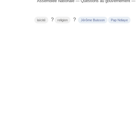
Assemblée Nationale — Questions au gouvernement — 2
?
?
laïcité
religion
Jérôme Buisson
Pap Ndiaye