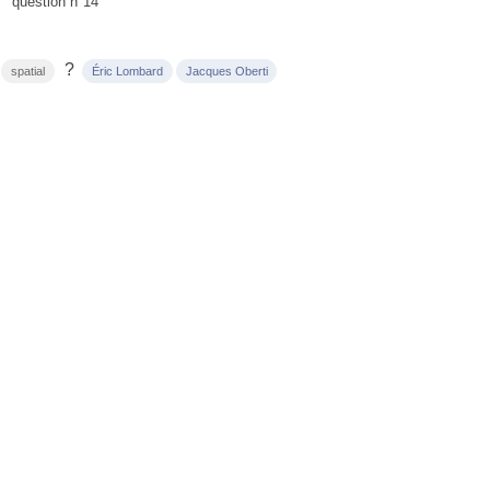
question n°14
?
spatial
Éric Lombard
Jacques Oberti