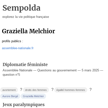
Sempolda
explorez la vie politique française
Graziella Melchior
profils publics :
assemblee-nationale.fr
Diplomatie féministe
Assemblée Nationale — Questions au gouvernement — 5 mars 2025 —
question n°5
?
?
?
avortement
droits des femmes
égalité hommes-femmes
Aurore Bergé
Graziella Melchior
Jeux paralympiques