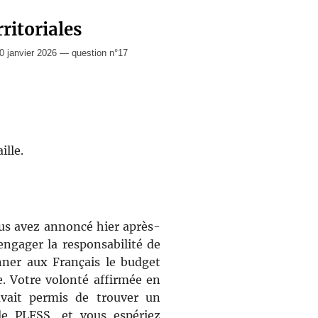
rritoriales
 janvier 2026 — question n°17
ille.
us avez annoncé hier après-
engager la responsabilité de
ner aux Français le budget
. Votre volonté affirmée en
avait permis de trouver un
le PLFSS, et vous espériez