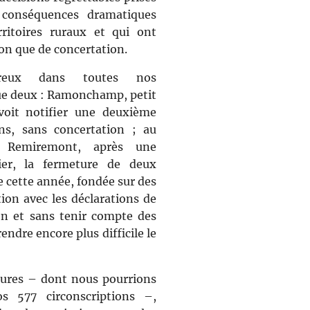
 conséquences dramatiques
rritoires ruraux et qui ont
ion que de concertation.
reux dans toutes nos
 que deux : Ramonchamp, petit
 voit notifier une deuxième
ns, sans concertation ; au
de Remiremont, après une
ier, la fermeture de deux
e cette année, fondée sur des
tion avec les déclarations de
on et sans tenir compte des
rendre encore plus difficile le
tures – dont nous pourrions
s 577 circonscriptions –,