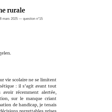
ne rurale
8 mars 2025 — question n°15
gelen.
ur vie scolaire ne se limitent
métique : il s’agit avant tout
 avoir récemment alertée,
tion, sur le manque criant
ation de handicap, je tenais
décisions regrettables prises