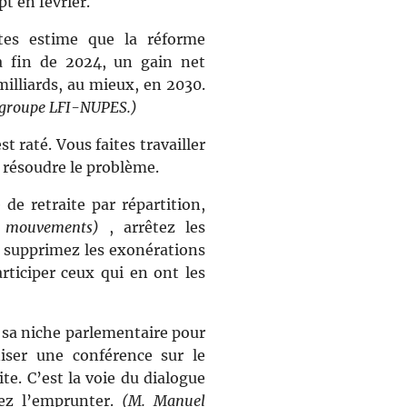
pt en février.
tes estime que la réforme
la fin de 2024, un gain net
 milliards, au mieux, en 2030.
u groupe LFI-NUPES.)
st raté. Vous faites travailler
s résoudre le problème.
de retraite par répartition,
 mouvements)
, arrêtez les
 supprimez les exonérations
articiper ceux qui en ont les
a sa niche parlementaire pour
iser une conférence sur le
e. C’est la voie du dialogue
iez l’emprunter.
(M. Manuel