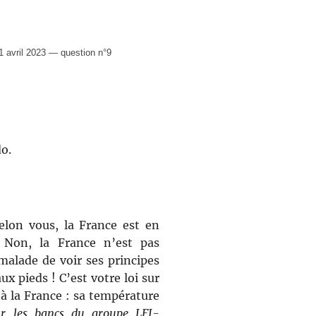
avril 2023 — question n°9
o.
elon vous, la France est en
 Non, la France n’est pas
malade de voir ses principes
x pieds ! C’est votre loi sur
e à la France : sa température
ur les bancs du groupe LFI-