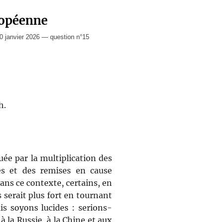
ropéenne
 janvier 2026 — question n°15
h.
ée par la multiplication des
res et des remises en cause
Dans ce contexte, certains, en
 serait plus fort en tournant
is soyons lucides : serions-
 la Russie, à la Chine et aux