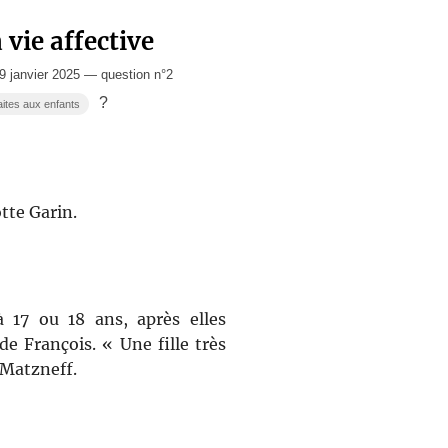
vie affective
 janvier 2025 — question n°2
?
aites aux enfants
tte Garin.
à 17 ou 18 ans, après elles
e François. « Une fille très
l Matzneff.