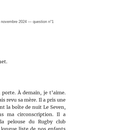
 novembre 2024 — question n°1
het.
a porte. À demain, je t’aime.
s revu sa mère. Il a pris une
ant la boîte de nuit Le Seven,
s ma circonscription. Il a
la pelouse du Rugby club
longue liste de nos enfants