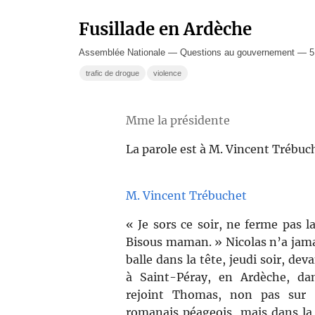
Fusillade en Ardèche
Assemblée Nationale — Questions au gouvernement — 5
trafic de drogue
violence
Mme la présidente
La parole est à M. Vincent Trébuc
M. Vincent Trébuchet
« Je sors ce soir, ne ferme pas l
Bisous maman. » Nicolas n’a jamai
balle dans la tête, jeudi soir, dev
à Saint-Péray, en Ardèche, dan
rejoint Thomas, non pas sur 
romanais péageois, mais dans la 