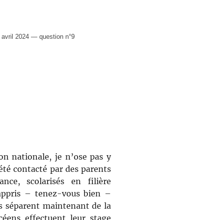
vril 2024 — question n°9
n nationale, je n’ose pas y
 été contacté par des parents
nce, scolarisés en filière
 appris – tenez-vous bien –
s séparent maintenant de la
ycéens effectuent leur stage