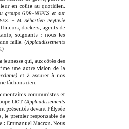
 leur en coûte au quotidien.
 du groupe GDR-NUPES et sur
ES. – M. Sébastien Peytavie
ffineurs, dockers, agents de
ants, soignants : nous les
ans faille.
(Applaudissements
.)
la jeunesse qui, aux côtés des
prime une autre vision de la
exclame)
et à assurer à nos
ne lâchons rien.
rlementaires communistes et
roupe LIOT
(Applaudissements
nt présentés devant l’Élysée
re, le premier responsable de
que : Emmanuel Macron. Nous