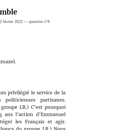
emble
février 2022 — question n°8
rnazel.
s privilégié le service de la
 politiciennes partisanes.
 groupe LR.) C’est pourquoi
q ans l’action d’Emmanuel
éger les Français et agir.
s bancs du groupe LR.) Nous