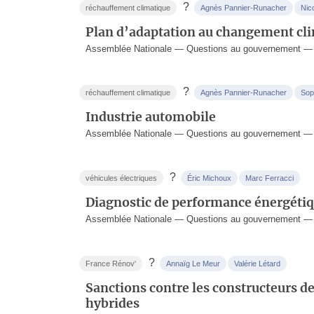
?
réchauffement climatique
Agnès Pannier-Runacher
Nic
Plan d’adaptation au changement cl
Assemblée Nationale — Questions au gouvernement — 
?
réchauffement climatique
Agnès Pannier-Runacher
Sop
Industrie automobile
Assemblée Nationale — Questions au gouvernement — 1
?
véhicules électriques
Éric Michoux
Marc Ferracci
Diagnostic de performance énergéti
Assemblée Nationale — Questions au gouvernement — 5
?
France Rénov'
Annaïg Le Meur
Valérie Létard
Sanctions contre les constructeurs d
hybrides