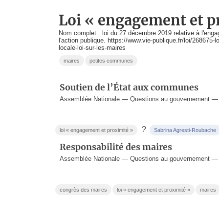
loi « engagement et p
Nom complet : loi du 27 décembre 2019 relative à l'engag
l'action publique. https://www.vie-publique.fr/loi/26867
locale-loi-sur-les-maires
maires
petites communes
Soutien de l’État aux communes
Assemblée Nationale — Questions au gouvernement —
?
loi « engagement et proximité »
Sabrina Agresti-Roubache
Responsabilité des maires
Assemblée Nationale — Questions au gouvernement —
congrès des maires
loi « engagement et proximité »
maires